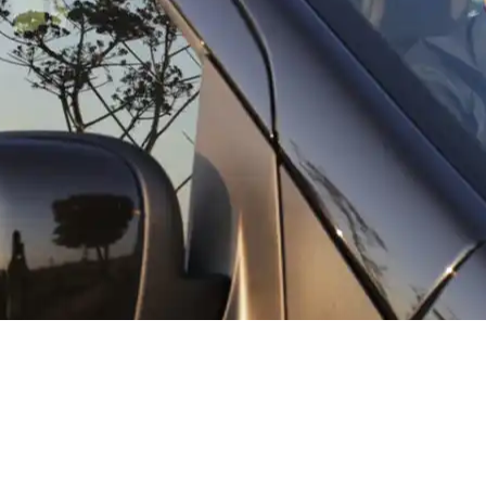
Gamma Transfert è un
team di professionisti nel
settore dei trasporti
che offrono il
servizio di NCC a
Matera
e che fanno della serietà, del comfort e della
puntualità i pilastri fondamentali del loro lavoro.